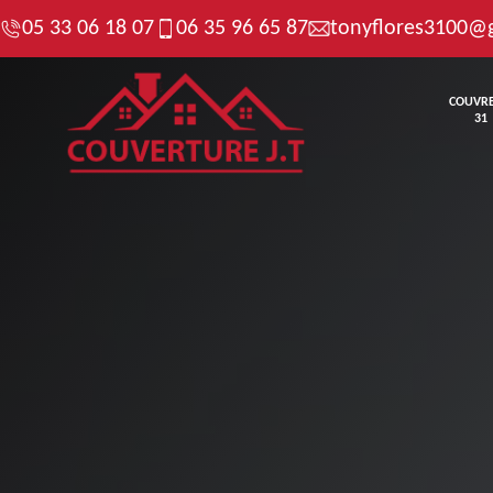
05 33 06 18 07
06 35 96 65 87
tonyflores3100@
COUVR
31