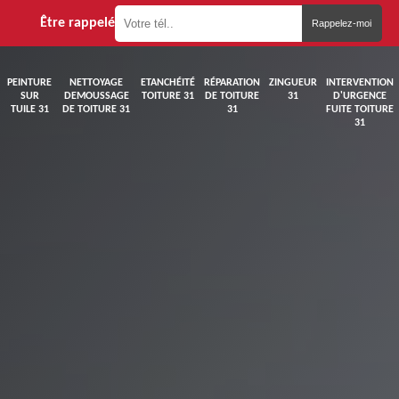
Être rappelé
PEINTURE
NETTOYAGE
ETANCHÉITÉ
RÉPARATION
ZINGUEUR
INTERVENTION
SUR
DEMOUSSAGE
TOITURE 31
DE TOITURE
31
D'URGENCE
TUILE 31
DE TOITURE 31
31
FUITE TOITURE
31