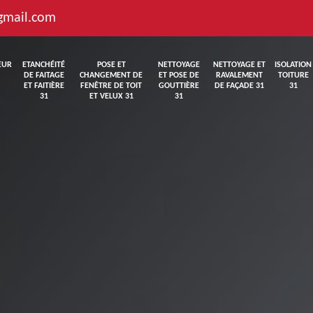
gmail.com
EUR
ETANCHÉITÉ
POSE ET
NETTOYAGE
NETTOYAGE ET
ISOLATION
DE FAITAGE
CHANGEMENT DE
ET POSE DE
RAVALEMENT
TOITURE
ET FAITIÈRE
FENÊTRE DE TOIT
GOUTTIÈRE
DE FAÇADE 31
31
31
ET VELUX 31
31