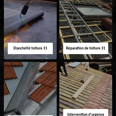
Peinture sur tuile
Nettoyage
31
demoussage de
toiture 31
Etanchéité toiture 31
Réparation de toiture 31
Etanchéité toiture
Réparation de
31
toiture 31
Intervention d'urgence