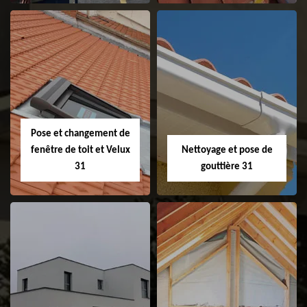
Couvreur 31
Etanchéité de
faitage et faitière
31
Pose et changement de
fenêtre de toit et Velux
Nettoyage et pose de
31
gouttière 31
Pose et
Nettoyage et pose
changement de
de gouttière 31