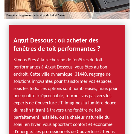
Argut Dessous : où acheter des
fenêtres de toit performantes ?
Si vous êtes à la recherche de fenêtres de toit
performantes à Argut Dessous, vous êtes au bon
endroit. Cette ville dynamique, 31440, regorge de
solutions innovantes pour transformer vos espaces
sous les toits. Les options sont nombreuses, mais pour
une qualité irréprochable, tourner vos pas vers les
experts de Couverture J.T. Imaginez la lumière douce
du matin filtrant à travers une fenêtre de toit
parfaitement installée, ou la chaleur naturelle du
soleil en hiver, vous apportant confort et économie
d'énergie. Les professionnels de Couverture J.T vous