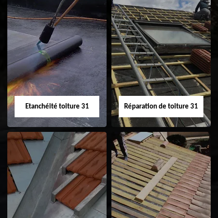
Peinture sur tuile
Nettoyage
31
demoussage de
toiture 31
Etanchéité toiture 31
Réparation de toiture 31
Etanchéité toiture
Réparation de
31
toiture 31