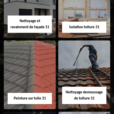
changement de
de gouttière 31
fenêtre de toit et
Velux 31
Nettoyage et
ravalement de façade 31
Isolation toiture 31
Nettoyage et
Isolation toiture 31
ravalement de
façade 31
Nettoyage demoussage
Peinture sur tuile 31
de toiture 31