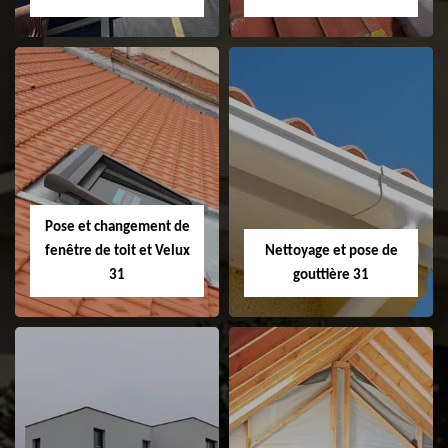
Couvreur 31
Etanchéité de
faitage et faitière
31
Pose et changement de
fenêtre de toit et Velux
Nettoyage et pose de
31
gouttière 31
Pose et
Nettoyage et pose