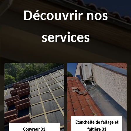
Découvrir nos
services
Etanchéité de faitage et
Couvreur 31
faitière 31