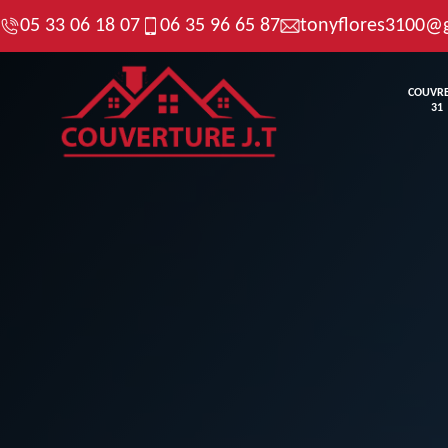
05 33 06 18 07
06 35 96 65 87
tonyflores3100@
COUVR
31