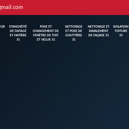
gmail.com
EUR
ETANCHÉITÉ
POSE ET
NETTOYAGE
NETTOYAGE ET
ISOLATION
DE FAITAGE
CHANGEMENT DE
ET POSE DE
RAVALEMENT
TOITURE
ET FAITIÈRE
FENÊTRE DE TOIT
GOUTTIÈRE
DE FAÇADE 31
31
31
ET VELUX 31
31