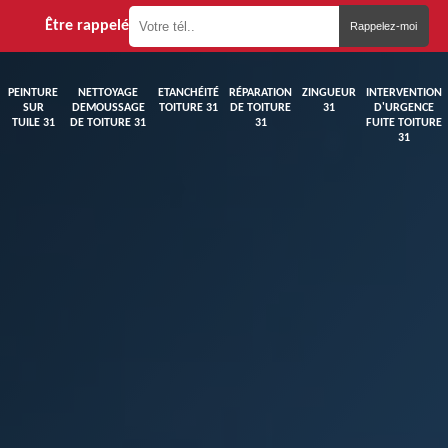
Être rappelé
PEINTURE
NETTOYAGE
ETANCHÉITÉ
RÉPARATION
ZINGUEUR
INTERVENTION
SUR
DEMOUSSAGE
TOITURE 31
DE TOITURE
31
D'URGENCE
TUILE 31
DE TOITURE 31
31
FUITE TOITURE
31