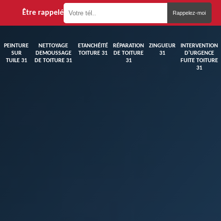
Être rappelé
PEINTURE
NETTOYAGE
ETANCHÉITÉ
RÉPARATION
ZINGUEUR
INTERVENTION
SUR
DEMOUSSAGE
TOITURE 31
DE TOITURE
31
D'URGENCE
TUILE 31
DE TOITURE 31
31
FUITE TOITURE
31