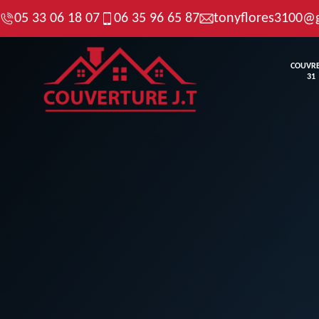
05 33 06 18 07
06 35 96 65 87
tonyflores3100@
COUVR
31