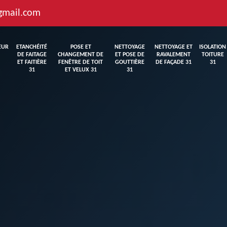
gmail.com
EUR
ETANCHÉITÉ
POSE ET
NETTOYAGE
NETTOYAGE ET
ISOLATION
DE FAITAGE
CHANGEMENT DE
ET POSE DE
RAVALEMENT
TOITURE
ET FAITIÈRE
FENÊTRE DE TOIT
GOUTTIÈRE
DE FAÇADE 31
31
31
ET VELUX 31
31