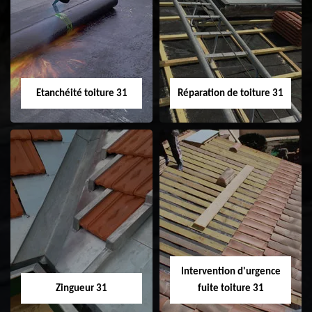
Peinture sur tuile
Nettoyage
31
demoussage de
toiture 31
Etanchéité toiture 31
Réparation de toiture 31
Etanchéité toiture
Réparation de
31
toiture 31
Intervention d'urgence
Zingueur 31
fuite toiture 31