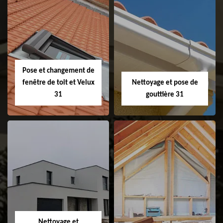
Couvreur 31
Etanchéité de
faitage et faitière
31
Pose et changement de
fenêtre de toit et Velux
Nettoyage et pose de
31
gouttière 31
Pose et
Nettoyage et pose
changement de
de gouttière 31
fenêtre de toit et
Velux 31
Nettoyage et