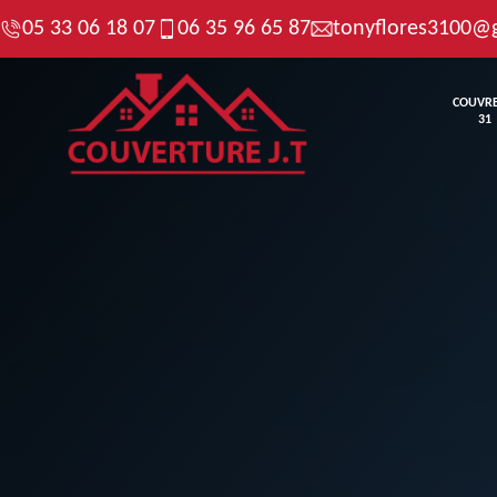
05 33 06 18 07
06 35 96 65 87
tonyflores3100@
COUVR
31