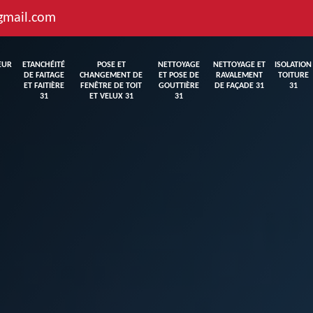
gmail.com
EUR
ETANCHÉITÉ
POSE ET
NETTOYAGE
NETTOYAGE ET
ISOLATION
DE FAITAGE
CHANGEMENT DE
ET POSE DE
RAVALEMENT
TOITURE
ET FAITIÈRE
FENÊTRE DE TOIT
GOUTTIÈRE
DE FAÇADE 31
31
31
ET VELUX 31
31