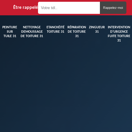
Être rappelé
PEINTURE
NETTOYAGE
ETANCHÉITÉ
RÉPARATION
ZINGUEUR
INTERVENTION
SUR
DEMOUSSAGE
TOITURE 31
DE TOITURE
31
D'URGENCE
TUILE 31
DE TOITURE 31
31
FUITE TOITURE
31