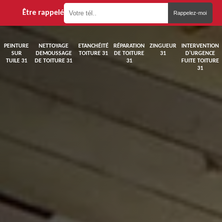
Être rappelé
PEINTURE
NETTOYAGE
ETANCHÉITÉ
RÉPARATION
ZINGUEUR
INTERVENTION
SUR
DEMOUSSAGE
TOITURE 31
DE TOITURE
31
D'URGENCE
TUILE 31
DE TOITURE 31
31
FUITE TOITURE
31