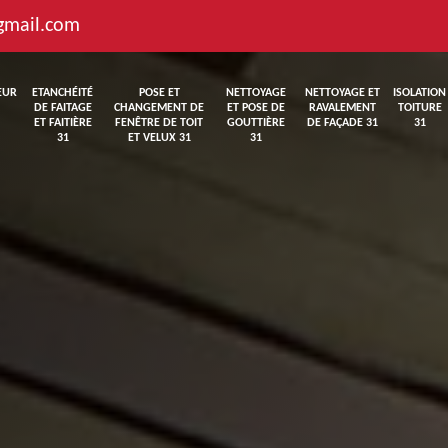
gmail.com
EUR
ETANCHÉITÉ
POSE ET
NETTOYAGE
NETTOYAGE ET
ISOLATION
DE FAITAGE
CHANGEMENT DE
ET POSE DE
RAVALEMENT
TOITURE
ET FAITIÈRE
FENÊTRE DE TOIT
GOUTTIÈRE
DE FAÇADE 31
31
31
ET VELUX 31
31