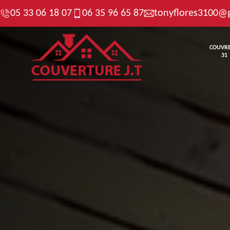
05 33 06 18 07
06 35 96 65 87
tonyflores3100@
COUVR
31