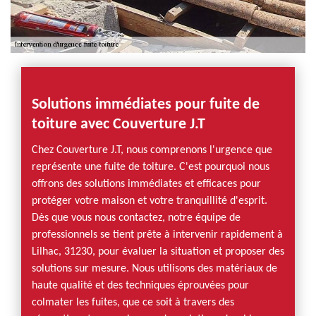
Solutions immédiates pour fuite de
toiture avec Couverture J.T
Chez Couverture J.T, nous comprenons l'urgence que
représente une fuite de toiture. C'est pourquoi nous
offrons des solutions immédiates et efficaces pour
protéger votre maison et votre tranquillité d'esprit.
Dès que vous nous contactez, notre équipe de
professionnels se tient prête à intervenir rapidement à
Lilhac, 31230, pour évaluer la situation et proposer des
solutions sur mesure. Nous utilisons des matériaux de
haute qualité et des techniques éprouvées pour
colmater les fuites, que ce soit à travers des