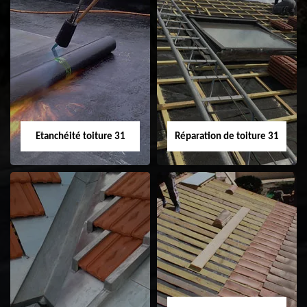
Peinture sur tuile
Nettoyage
31
demoussage de
toiture 31
Etanchéité toiture 31
Réparation de toiture 31
Etanchéité toiture
Réparation de
31
toiture 31