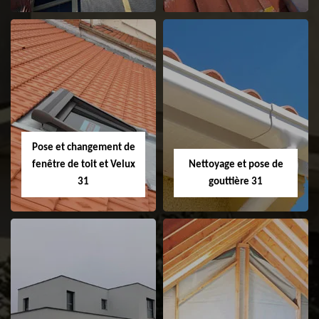
Couvreur 31
Etanchéité de
faitage et faitière
31
Pose et changement de
fenêtre de toit et Velux
Nettoyage et pose de
31
gouttière 31
Pose et
Nettoyage et pose
changement de
de gouttière 31