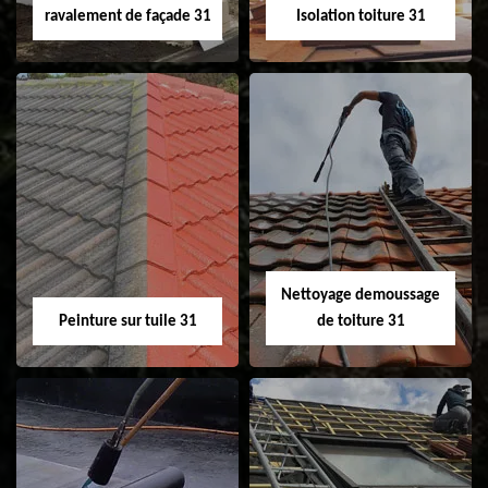
ravalement de façade 31
Isolation toiture 31
Nettoyage et
Isolation toiture 31
ravalement de
façade 31
Nettoyage demoussage
Peinture sur tuile 31
de toiture 31
Peinture sur tuile
Nettoyage