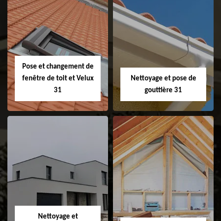
Couvreur 31
Etanchéité de
faitage et faitière
31
Pose et changement de
fenêtre de toit et Velux
Nettoyage et pose de
31
gouttière 31
Pose et
Nettoyage et pose
changement de
de gouttière 31
fenêtre de toit et
Velux 31
Nettoyage et