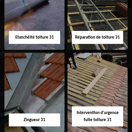
31
demoussage de
toiture 31
Etanchéité toiture 31
Réparation de toiture 31
Etanchéité toiture
Réparation de
31
toiture 31
Intervention d'urgence
Zingueur 31
fuite toiture 31