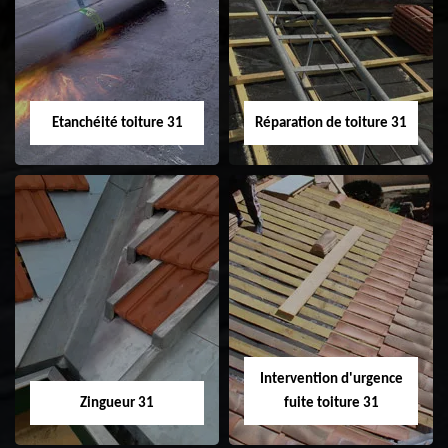
31
demoussage de
toiture 31
Etanchéité toiture 31
Réparation de toiture 31
Etanchéité toiture
Réparation de
31
toiture 31
Intervention d'urgence
Zingueur 31
fuite toiture 31