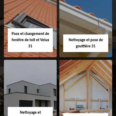
Couvreur 31
Etanchéité de
faitage et faitière
31
Pose et changement de
fenêtre de toit et Velux
Nettoyage et pose de
31
gouttière 31
Pose et
Nettoyage et pose
changement de
de gouttière 31
fenêtre de toit et
Velux 31
Nettoyage et