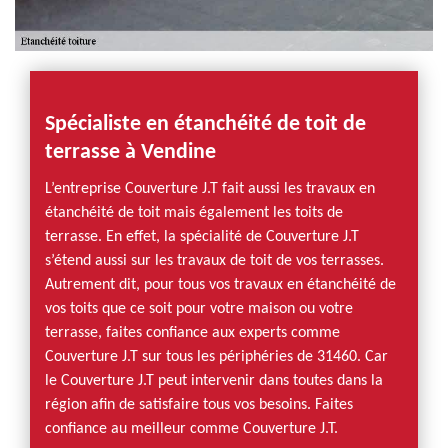
Spécialiste en étanchéité de toit de
terrasse à Vendine
L’entreprise Couverture J.T fait aussi les travaux en
étanchéité de toit mais également les toits de
terrasse. En effet, la spécialité de Couverture J.T
s’étend aussi sur les travaux de toit de vos terrasses.
Autrement dit, pour tous vos travaux en étanchéité de
vos toits que ce soit pour votre maison ou votre
terrasse, faites confiance aux experts comme
Couverture J.T sur tous les périphéries de 31460. Car
le Couverture J.T peut intervenir dans toutes dans la
région afin de satisfaire tous vos besoins. Faites
confiance au meilleur comme Couverture J.T.