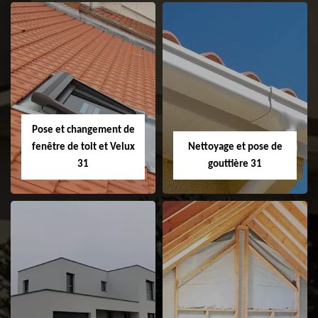
Couvreur 31
Etanchéité de
faitage et faitière
31
Pose et changement de
fenêtre de toit et Velux
Nettoyage et pose de
31
gouttière 31
Pose et
Nettoyage et pose
changement de
de gouttière 31
fenêtre de toit et