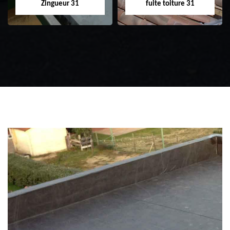
Zingueur 31
fuite toiture 31
Zingueur 31
Intervention
d'urgence fuite
toiture 31