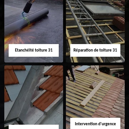
Peinture sur tuile
Nettoyage
31
demoussage de
toiture 31
Etanchéité toiture 31
Réparation de toiture 31
Etanchéité toiture
Réparation de
31
toiture 31
Intervention d'urgence