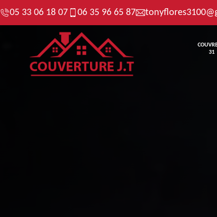
05 33 06 18 07
06 35 96 65 87
tonyflores3100@
COUVR
31