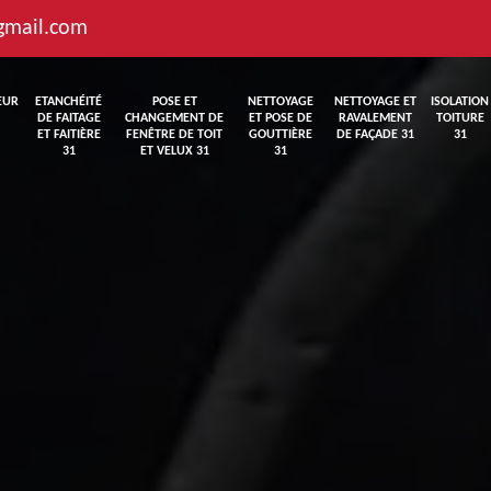
gmail.com
EUR
ETANCHÉITÉ
POSE ET
NETTOYAGE
NETTOYAGE ET
ISOLATION
DE FAITAGE
CHANGEMENT DE
ET POSE DE
RAVALEMENT
TOITURE
ET FAITIÈRE
FENÊTRE DE TOIT
GOUTTIÈRE
DE FAÇADE 31
31
31
ET VELUX 31
31