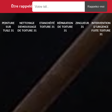
Être rappelé
PEINTURE
NETTOYAGE
ETANCHÉITÉ
RÉPARATION
ZINGUEUR
INTERVENTION
SUR
DEMOUSSAGE
TOITURE 31
DE TOITURE
31
D'URGENCE
TUILE 31
DE TOITURE 31
31
FUITE TOITURE
31