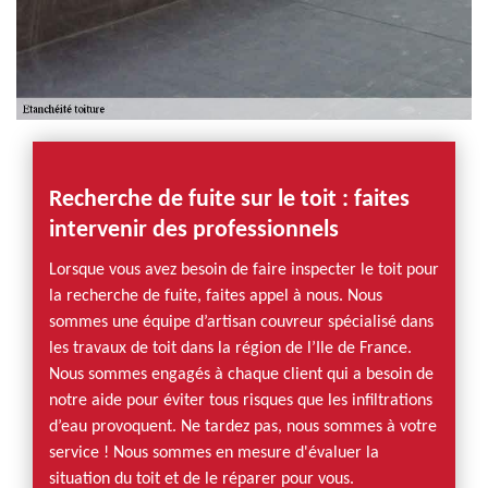
Recherche de fuite sur le toit : faites
intervenir des professionnels
Lorsque vous avez besoin de faire inspecter le toit pour
la recherche de fuite, faites appel à nous. Nous
sommes une équipe d’artisan couvreur spécialisé dans
les travaux de toit dans la région de l’Ile de France.
Nous sommes engagés à chaque client qui a besoin de
notre aide pour éviter tous risques que les infiltrations
d’eau provoquent. Ne tardez pas, nous sommes à votre
service ! Nous sommes en mesure d'évaluer la
situation du toit et de le réparer pour vous.