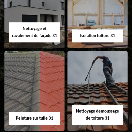
changement de
de gouttière 31
fenêtre de toit et
Velux 31
Nettoyage et
ravalement de façade 31
Isolation toiture 31
Nettoyage et
Isolation toiture 31
ravalement de
façade 31
Nettoyage demoussage
Peinture sur tuile 31
de toiture 31