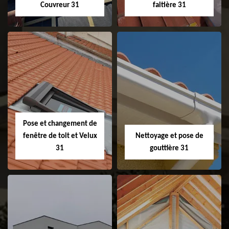
Couvreur 31
faitière 31
Couvreur 31
Etanchéité de
faitage et faitière
31
Pose et changement de
fenêtre de toit et Velux
Nettoyage et pose de
31
gouttière 31
Pose et
Nettoyage et pose