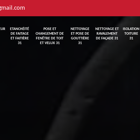
gmail.com
EUR
ETANCHÉITÉ
POSE ET
NETTOYAGE
NETTOYAGE ET
ISOLATION
DE FAITAGE
CHANGEMENT DE
ET POSE DE
RAVALEMENT
TOITURE
ET FAITIÈRE
FENÊTRE DE TOIT
GOUTTIÈRE
DE FAÇADE 31
31
31
ET VELUX 31
31