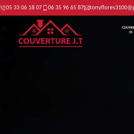
05 33 06 18 07
06 35 96 65 87
tonyflores3100@
COUVR
31