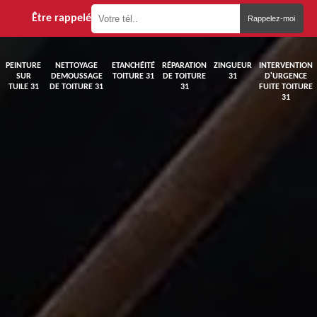
Être rappelé
PEINTURE
NETTOYAGE
ETANCHÉITÉ
RÉPARATION
ZINGUEUR
INTERVENTION
SUR
DEMOUSSAGE
TOITURE 31
DE TOITURE
31
D'URGENCE
TUILE 31
DE TOITURE 31
31
FUITE TOITURE
31