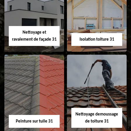
Pose et
Nettoyage et pose
changement de
de gouttière 31
fenêtre de toit et
Velux 31
Nettoyage et
ravalement de façade 31
Isolation toiture 31
Nettoyage et
Isolation toiture 31
ravalement de
façade 31
Nettoyage demoussage
Peinture sur tuile 31
de toiture 31