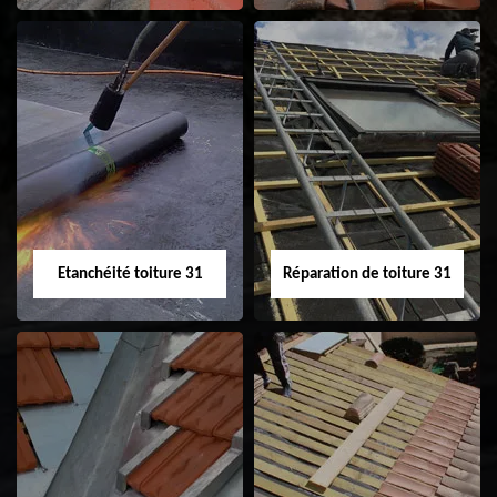
Peinture sur tuile
Nettoyage
31
demoussage de
toiture 31
Etanchéité toiture 31
Réparation de toiture 31
Etanchéité toiture
Réparation de
31
toiture 31