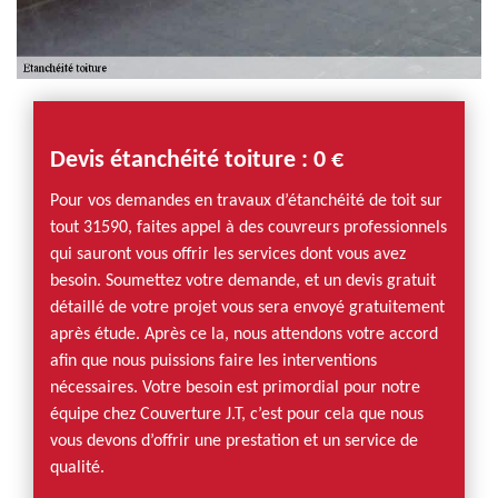
Devis étanchéité toiture : 0 €
Pour vos demandes en travaux d’étanchéité de toit sur
tout 31590, faites appel à des couvreurs professionnels
qui sauront vous offrir les services dont vous avez
besoin. Soumettez votre demande, et un devis gratuit
détaillé de votre projet vous sera envoyé gratuitement
après étude. Après ce la, nous attendons votre accord
afin que nous puissions faire les interventions
nécessaires. Votre besoin est primordial pour notre
équipe chez Couverture J.T, c’est pour cela que nous
vous devons d’offrir une prestation et un service de
qualité.