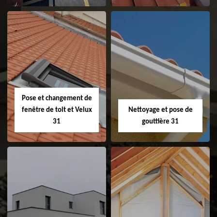
Couvreur 31
Etanchéité de
faitage et faitière
31
Pose et changement de
fenêtre de toit et Velux
Nettoyage et pose de
31
gouttière 31
Pose et
Nettoyage et pose
changement de
de gouttière 31