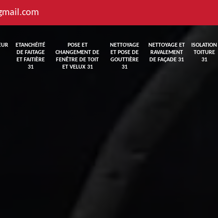
gmail.com
EUR
ETANCHÉITÉ
POSE ET
NETTOYAGE
NETTOYAGE ET
ISOLATION
DE FAITAGE
CHANGEMENT DE
ET POSE DE
RAVALEMENT
TOITURE
ET FAITIÈRE
FENÊTRE DE TOIT
GOUTTIÈRE
DE FAÇADE 31
31
31
ET VELUX 31
31