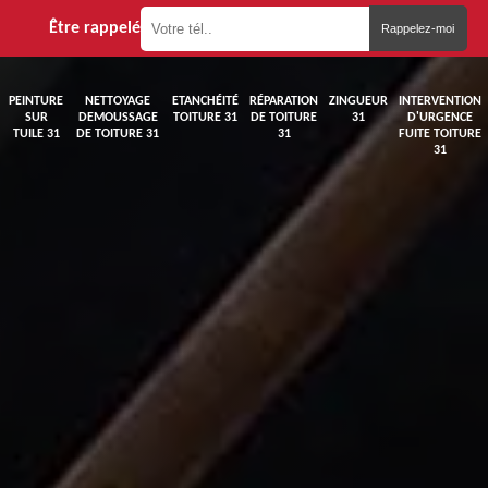
Être rappelé
PEINTURE
NETTOYAGE
ETANCHÉITÉ
RÉPARATION
ZINGUEUR
INTERVENTION
SUR
DEMOUSSAGE
TOITURE 31
DE TOITURE
31
D'URGENCE
TUILE 31
DE TOITURE 31
31
FUITE TOITURE
31