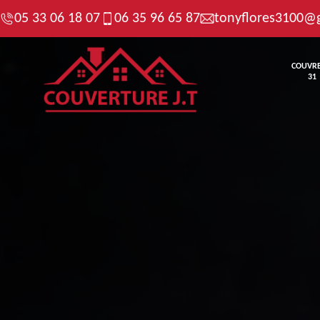
05 33 06 18 07
06 35 96 65 87
tonyflores3100@
COUVR
31