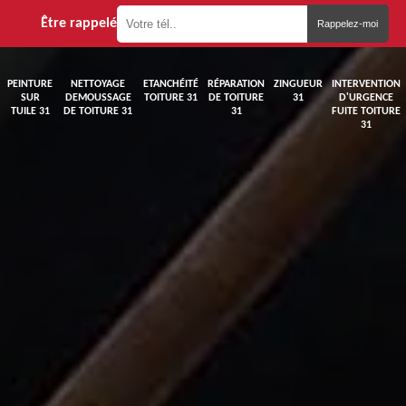
Être rappelé
PEINTURE
NETTOYAGE
ETANCHÉITÉ
RÉPARATION
ZINGUEUR
INTERVENTION
SUR
DEMOUSSAGE
TOITURE 31
DE TOITURE
31
D'URGENCE
TUILE 31
DE TOITURE 31
31
FUITE TOITURE
31