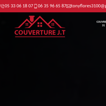
05 33 06 18 07
06 35 96 65 87
tonyflores3100@
COUVR
31