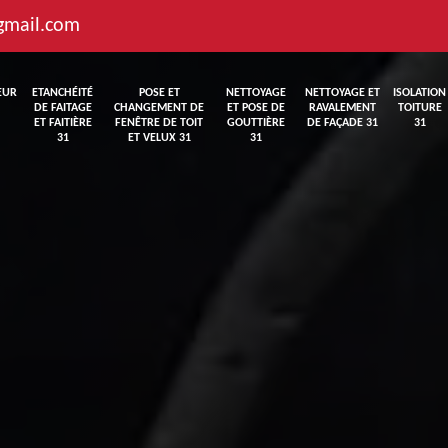
gmail.com
EUR
ETANCHÉITÉ
POSE ET
NETTOYAGE
NETTOYAGE ET
ISOLATION
DE FAITAGE
CHANGEMENT DE
ET POSE DE
RAVALEMENT
TOITURE
ET FAITIÈRE
FENÊTRE DE TOIT
GOUTTIÈRE
DE FAÇADE 31
31
31
ET VELUX 31
31