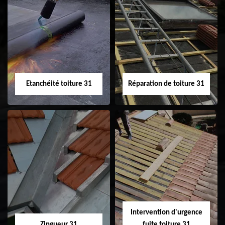
Peinture sur tuile
Nettoyage
31
demoussage de
toiture 31
Etanchéité toiture 31
Réparation de toiture 31
Etanchéité toiture
Réparation de
31
toiture 31
Intervention d'urgence
Zingueur 31
fuite toiture 31