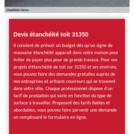
Devis étanchéité toit 31350
Il convient de prévoir un budget dès qu’un signe de
mauvaise étanchéité apparaît dans votre maison pour
éviter de payer plus pour de grands travaux. Pour vos
projets d’étanchéité de toit sur 31350 et ses environs,
vous pouvez faire des demandes gratuites auprès de
nos entreprises et artisans couvreurs qui se trouvent
dans votre ville. Chaque professionnel dispose d’un
tarif de prestation qui varie en fonction du type de
surface à travailler. Proposant des tarifs fiables et
abordables, vous pouvez faire parvenir une demande
en remplissant le formulaire en ligne.