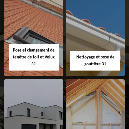
Couvreur 31
Etanchéité de
faitage et faitière
31
Pose et changement de
fenêtre de toit et Velux
Nettoyage et pose de
31
gouttière 31
Pose et
Nettoyage et pose
changement de
de gouttière 31
fenêtre de toit et