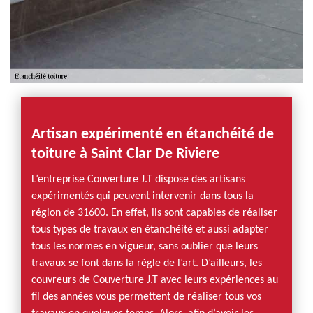
Artisan expérimenté en étanchéité de
toiture à Saint Clar De Riviere
L’entreprise Couverture J.T dispose des artisans
expérimentés qui peuvent intervenir dans tous la
région de 31600. En effet, ils sont capables de réaliser
tous types de travaux en étanchéité et aussi adapter
tous les normes en vigueur, sans oublier que leurs
travaux se font dans la règle de l’art. D’ailleurs, les
couvreurs de Couverture J.T avec leurs expériences au
fil des années vous permettent de réaliser tous vos