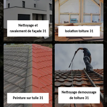
Pose et
Nettoyage et pose
changement de
de gouttière 31
fenêtre de toit et
Velux 31
Nettoyage et
ravalement de façade 31
Isolation toiture 31
Nettoyage et
Isolation toiture 31
ravalement de
façade 31
Nettoyage demoussage
Peinture sur tuile 31
de toiture 31