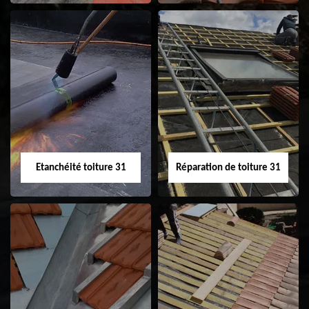
Peinture sur tuile
Nettoyage
31
demoussage de
toiture 31
Etanchéité toiture 31
Réparation de toiture 31
Etanchéité toiture
Réparation de
31
toiture 31