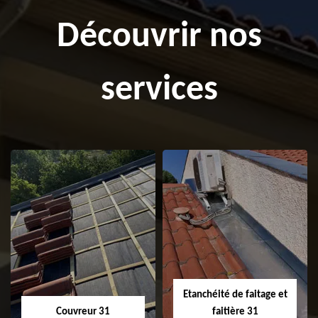
Découvrir nos
services
Etanchéité de faitage et
Couvreur 31
faitière 31