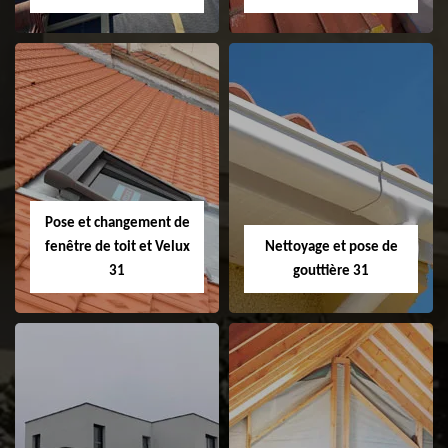
Couvreur 31
Etanchéité de
faitage et faitière
31
Pose et changement de
fenêtre de toit et Velux
Nettoyage et pose de
31
gouttière 31
Pose et
Nettoyage et pose