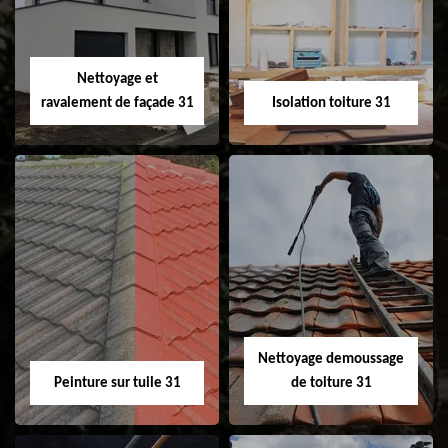
changement de
de gouttière 31
fenêtre de toit et
Velux 31
Nettoyage et
ravalement de façade 31
Isolation toiture 31
Nettoyage et
Isolation toiture 31
ravalement de
façade 31
Nettoyage demoussage
Peinture sur tuile 31
de toiture 31