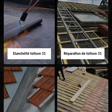
Peinture sur tuile
Nettoyage
31
demoussage de
toiture 31
Etanchéité toiture 31
Réparation de toiture 31
Etanchéité toiture
Réparation de
31
toiture 31