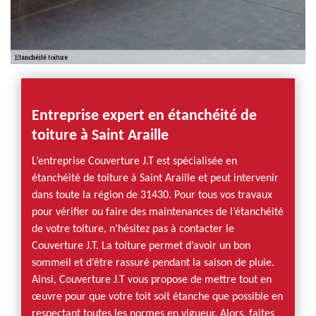
Entreprise expert en étanchéité de
toiture à Saint Araille
L’entreprise Couverture J.T est spécialisée en
étanchéité de toiture à Saint Araille et peut intervenir
dans toute la région de 31430. Pour tous vos travaux
pour vérifier ou faire des maintenances de l’étanchéité
de votre toiture, n’hésitez pas à contacter le
Couverture J.T. La toiture permet d’avoir un bon
sommeil et d’être rassuré pendant la saison de pluie.
Ainsi, Couverture J.T vous propose de mettre tout en
œuvre pour que votre toit soit étanche que possible en
respectant toutes les normes en vigueur. Alors, faites