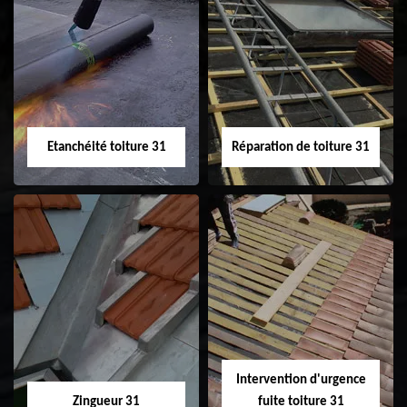
Peinture sur tuile
Nettoyage
31
demoussage de
toiture 31
Etanchéité toiture 31
Réparation de toiture 31
Etanchéité toiture
Réparation de
31
toiture 31
Intervention d'urgence
Zingueur 31
fuite toiture 31