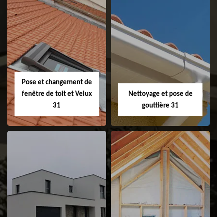
Couvreur 31
Etanchéité de
faitage et faitière
31
Pose et changement de
fenêtre de toit et Velux
Nettoyage et pose de
31
gouttière 31
Pose et
Nettoyage et pose
changement de
de gouttière 31
fenêtre de toit et