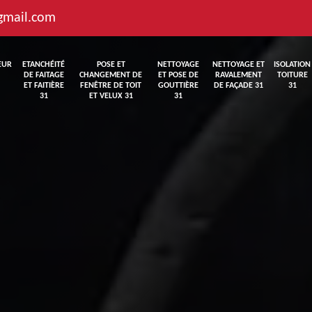
gmail.com
EUR
ETANCHÉITÉ
POSE ET
NETTOYAGE
NETTOYAGE ET
ISOLATION
DE FAITAGE
CHANGEMENT DE
ET POSE DE
RAVALEMENT
TOITURE
ET FAITIÈRE
FENÊTRE DE TOIT
GOUTTIÈRE
DE FAÇADE 31
31
31
ET VELUX 31
31