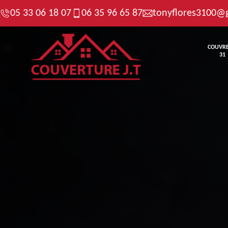
05 33 06 18 07
06 35 96 65 87
tonyflores3100@
COUVR
31