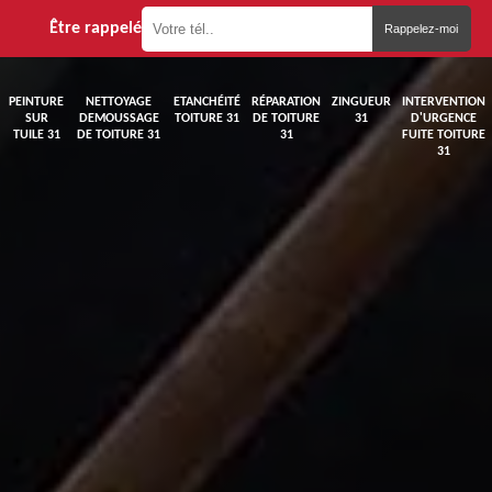
Être rappelé
PEINTURE
NETTOYAGE
ETANCHÉITÉ
RÉPARATION
ZINGUEUR
INTERVENTION
SUR
DEMOUSSAGE
TOITURE 31
DE TOITURE
31
D'URGENCE
TUILE 31
DE TOITURE 31
31
FUITE TOITURE
31