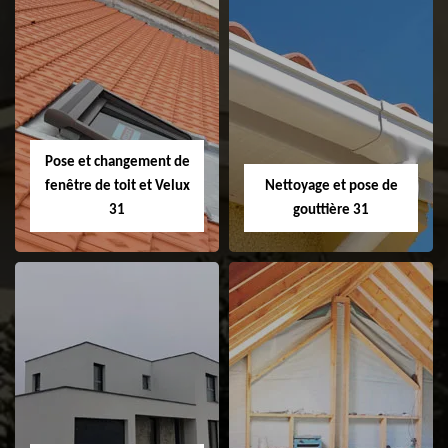
Couvreur 31
Etanchéité de
faitage et faitière
31
Pose et changement de
fenêtre de toit et Velux
Nettoyage et pose de
31
gouttière 31
Pose et
Nettoyage et pose
changement de
de gouttière 31
fenêtre de toit et
Velux 31