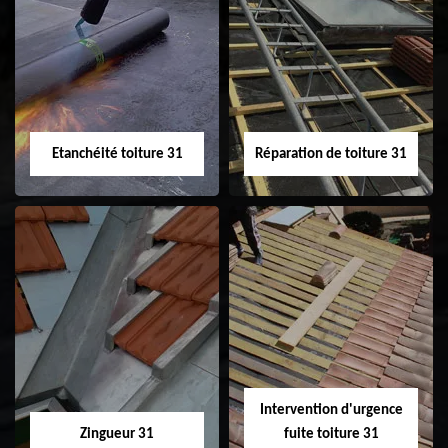
Peinture sur tuile
Nettoyage
31
demoussage de
toiture 31
Etanchéité toiture 31
Réparation de toiture 31
Etanchéité toiture
Réparation de
31
toiture 31
Intervention d'urgence
Zingueur 31
fuite toiture 31