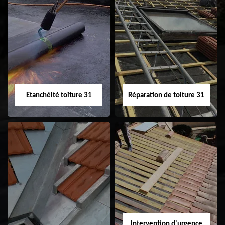
Peinture sur tuile
Nettoyage
31
demoussage de
toiture 31
Etanchéité toiture 31
Réparation de toiture 31
Etanchéité toiture
Réparation de
31
toiture 31
Intervention d'urgence