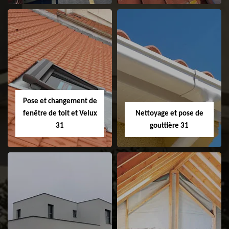
Couvreur 31
Etanchéité de
faitage et faitière
31
Pose et changement de
fenêtre de toit et Velux
Nettoyage et pose de
31
gouttière 31
Pose et
Nettoyage et pose
changement de
de gouttière 31