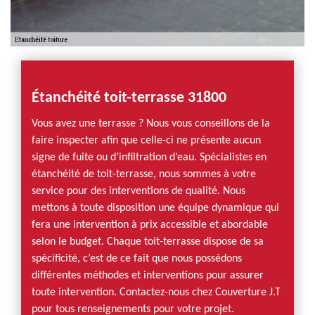
Étanchéité toit-terrasse 31800
Vous avez une terrasse ? Nous vous conseillons de la
faire inspecter afin que celle-ci ne présente aucun
signe de fuite ou d’infiltration d’eau. Spécialistes en
étanchéité de toit-terrasse, nous sommes à votre
service pour des interventions de qualité. Nous
mettons à toute disposition une équipe dynamique qui
fera une intervention à prix accessible et abordable
selon le budget. Chaque toit-terrasse dispose de sa
spécificité, c’est de ce fait que nous possédons
différentes méthodes et interventions pour assurer
toute intervention. Contactez-nous chez Couverture J.T
pour tous renseignements pour votre projet.