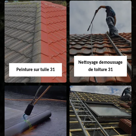
Nettoyage et
Isolation toiture 31
ravalement de
façade 31
Nettoyage demoussage
Peinture sur tuile 31
de toiture 31
Peinture sur tuile
Nettoyage
31
demoussage de
toiture 31