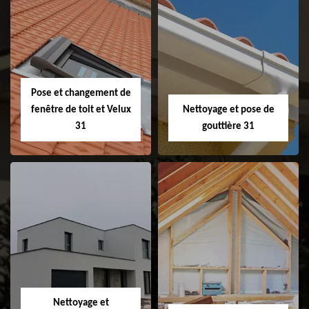
Couvreur 31
Etanchéité de
faitage et faitière
31
Pose et changement de
fenêtre de toit et Velux
Nettoyage et pose de
31
gouttière 31
Pose et
Nettoyage et pose
changement de
de gouttière 31
fenêtre de toit et
Velux 31
Nettoyage et