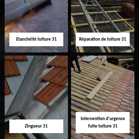
31
demoussage de
toiture 31
Etanchéité toiture 31
Réparation de toiture 31
Etanchéité toiture
Réparation de
31
toiture 31
Intervention d'urgence
Zingueur 31
fuite toiture 31