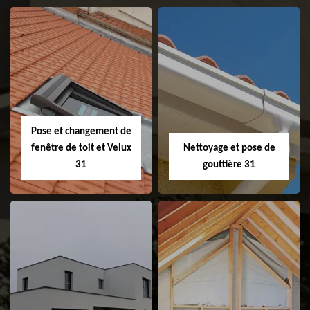
Couvreur 31
Etanchéité de
faitage et faitière
31
Pose et changement de
fenêtre de toit et Velux
Nettoyage et pose de
31
gouttière 31
Pose et
Nettoyage et pose
changement de
de gouttière 31
fenêtre de toit et