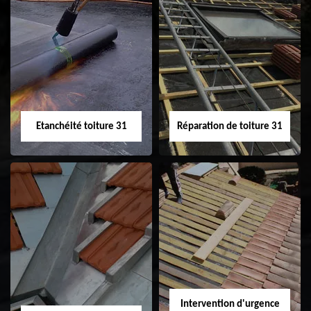
Peinture sur tuile
Nettoyage
31
demoussage de
toiture 31
Etanchéité toiture 31
Réparation de toiture 31
Etanchéité toiture
Réparation de
31
toiture 31
Intervention d'urgence