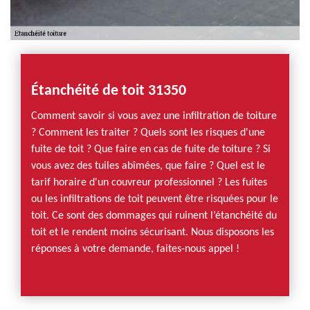
Étanchéité de toit 31350
Comment savoir si vous avez une infiltration de toiture
? Comment les traiter ? Quels sont les risques d'une
fuite de toit ? Que faire en cas de fuite de toiture ? Si
vous avez des tuiles abîmées, que faire ? Quel est le
tarif horaire d'un couvreur professionnel ? Les fuites
ou les infiltrations de toit peuvent être risquées pour le
toit. Ce sont des dommages qui ruinent l’étanchéité du
toit et le rendent moins sécurisant. Nous disposons les
réponses à votre demande, faites-nous appel !