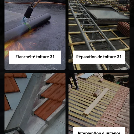
Peinture sur tuile
Nettoyage
31
demoussage de
toiture 31
Etanchéité toiture 31
Réparation de toiture 31
Etanchéité toiture
Réparation de
31
toiture 31
Intervention d'urgence