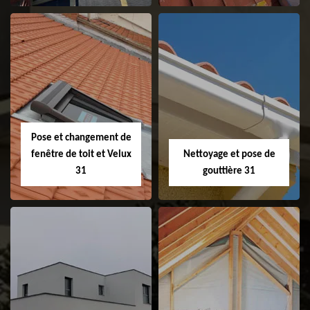
Couvreur 31
Etanchéité de
faitage et faitière
31
Pose et changement de
fenêtre de toit et Velux
Nettoyage et pose de
31
gouttière 31
Pose et
Nettoyage et pose
changement de
de gouttière 31