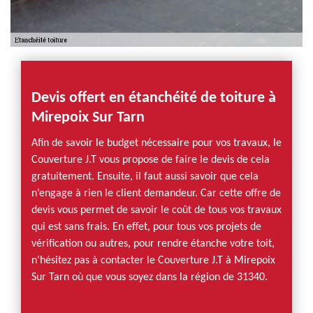
Devis offert en étanchéité de toiture à
Mirepoix Sur Tarn
Afin de savoir le budget nécessaire pour vos travaux, le
Couverture J.T vous propose de faire le devis de cela
gratuitement. Ensuite, il faut aussi savoir que cela
n’engage à rien le client demandeur. Car cette offre de
devis vous permet de savoir le coût de tous vos travaux
qui est sans frais. En effet, pour tous vos projets de
vérification ou autres, pour rendre étanche votre toit,
n’hésitez pas à contacter le Couverture J.T à Mirepoix
Sur Tarn où que vous soyez dans la région de 31340.