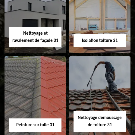
Pose et
Nettoyage et pose
changement de
de gouttière 31
fenêtre de toit et
Velux 31
Nettoyage et
ravalement de façade 31
Isolation toiture 31
Nettoyage et
Isolation toiture 31
ravalement de
façade 31
Nettoyage demoussage
Peinture sur tuile 31
de toiture 31