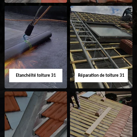
Peinture sur tuile
Nettoyage
31
demoussage de
toiture 31
Etanchéité toiture 31
Réparation de toiture 31
Etanchéité toiture
Réparation de
31
toiture 31