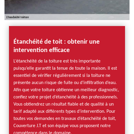
Étanchéité de toit : obtenir une
intervention efficace
L’étanchéité de la toiture est très importante
puisqu’elle garantit la tenue de toute la maison. Il est
essentiel de vérifier régulièrement si la toiture ne
présente aucun risque de fuite ou d’infiltration d’eau.
Afin que votre toiture obtienne un meilleur diagnostic,
confiez votre projet d’étanchéité à des professionnels.
Vous obtiendrez un résultat fiable et de qualité à un
tarif adapté aux différents types d’intervention. Pour
toutes vos demandes en travaux d’étanchéité de toit,
Couverture J.T et son équipe vous proposent notre
compétence dans le domaine.