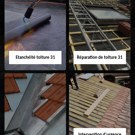
Peinture sur tuile
Nettoyage
31
demoussage de
toiture 31
Etanchéité toiture 31
Réparation de toiture 31
Etanchéité toiture
Réparation de
31
toiture 31
Intervention d'urgence