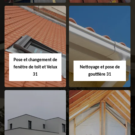
Couvreur 31
Etanchéité de
faitage et faitière
31
Pose et changement de
fenêtre de toit et Velux
Nettoyage et pose de
31
gouttière 31
Pose et
Nettoyage et pose
changement de
de gouttière 31