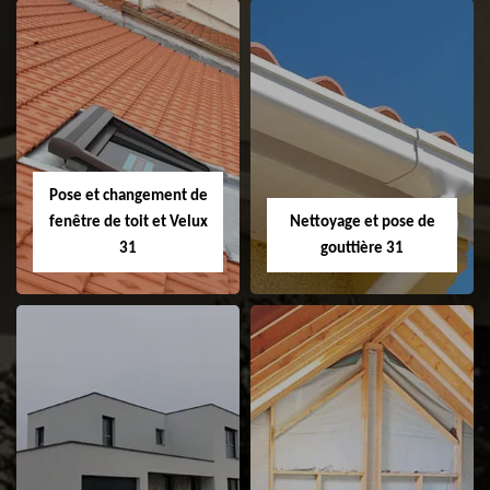
Couvreur 31
Etanchéité de
faitage et faitière
31
Pose et changement de
fenêtre de toit et Velux
Nettoyage et pose de
31
gouttière 31
Pose et
Nettoyage et pose
changement de
de gouttière 31
fenêtre de toit et