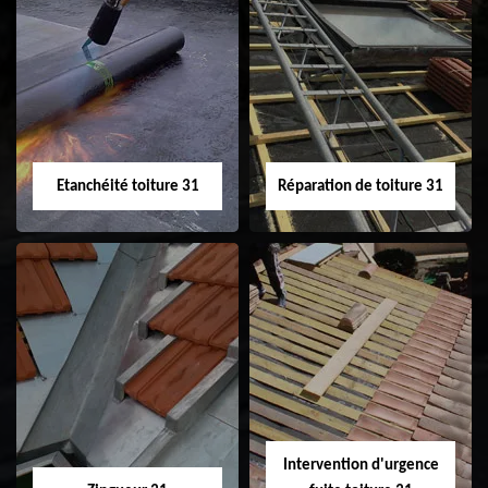
Peinture sur tuile
Nettoyage
31
demoussage de
toiture 31
Etanchéité toiture 31
Réparation de toiture 31
Etanchéité toiture
Réparation de
31
toiture 31
Intervention d'urgence