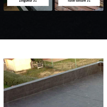
Zingueur 31
fuite toiture 31
Zingueur 31
Intervention
d'urgence fuite
toiture 31