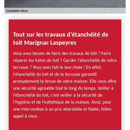
Tout sur les travaux d’étanchéité de
toit Marignac Laspeyres
Vous avez besoin de faire des travaux de toit ? Faire
réparer les fuites de toit ? Garder l’étanchéité de votre
terrasse ? Vous avez fait le bon choix ! En effet,
l’étanchéité du toit et de la terrasse garantit
promptement la tenue de votre maison. Elle vous offre
une sécurité agréable tout le long du temps. Veiller à
l’étanchéité du toit, c’est veiller à la sécurité de
l’hygiène et de l’esthétique de la maison. Ainsi, pour
une intervention à un prix abordable et fiable, faites
appel à nous.