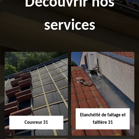
Découvrir nos
services
Etanchéité de faitage et
Couvreur 31
faitière 31