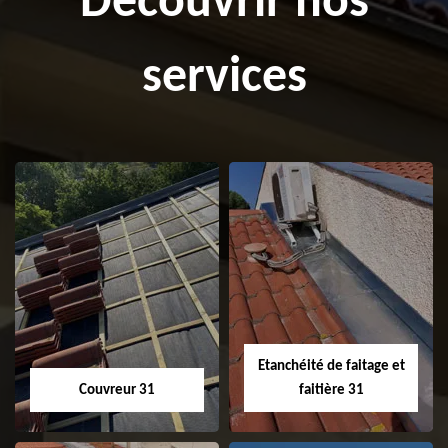
Découvrir nos
services
Etanchéité de faitage et
Couvreur 31
faitière 31