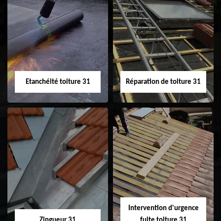
Peinture sur tuile
Nettoyage
31
demoussage de
toiture 31
Etanchéité toiture 31
Réparation de toiture 31
Etanchéité toiture
Réparation de
31
toiture 31
Intervention d'urgence
Zingueur 31
fuite toiture 31