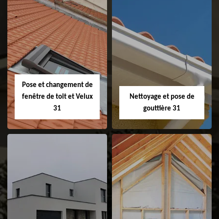
Couvreur 31
Etanchéité de
faitage et faitière
31
Pose et changement de
fenêtre de toit et Velux
Nettoyage et pose de
31
gouttière 31
Pose et
Nettoyage et pose
changement de
de gouttière 31
fenêtre de toit et