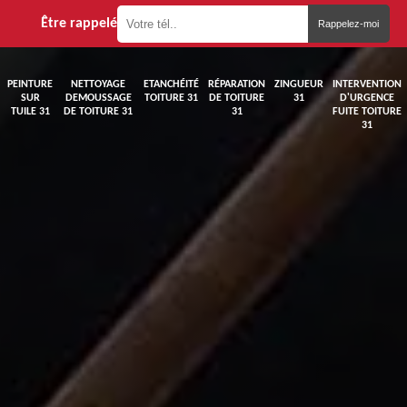
Être rappelé
PEINTURE
NETTOYAGE
ETANCHÉITÉ
RÉPARATION
ZINGUEUR
INTERVENTION
SUR
DEMOUSSAGE
TOITURE 31
DE TOITURE
31
D'URGENCE
TUILE 31
DE TOITURE 31
31
FUITE TOITURE
31