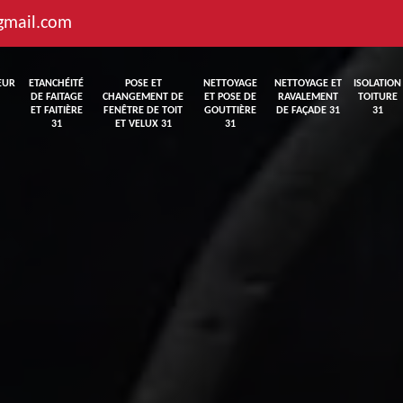
gmail.com
EUR
ETANCHÉITÉ
POSE ET
NETTOYAGE
NETTOYAGE ET
ISOLATION
DE FAITAGE
CHANGEMENT DE
ET POSE DE
RAVALEMENT
TOITURE
ET FAITIÈRE
FENÊTRE DE TOIT
GOUTTIÈRE
DE FAÇADE 31
31
31
ET VELUX 31
31