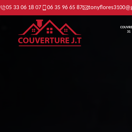
05 33 06 18 07
06 35 96 65 87
tonyflores3100@
COUVR
31