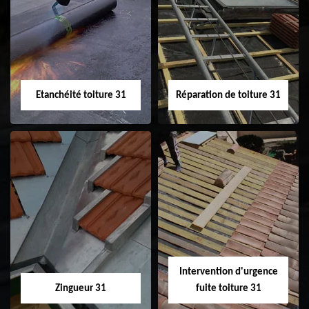
Peinture sur tuile
Nettoyage
31
demoussage de
toiture 31
Etanchéité toiture 31
Réparation de toiture 31
Etanchéité toiture
Réparation de
31
toiture 31
Intervention d'urgence
Zingueur 31
fuite toiture 31