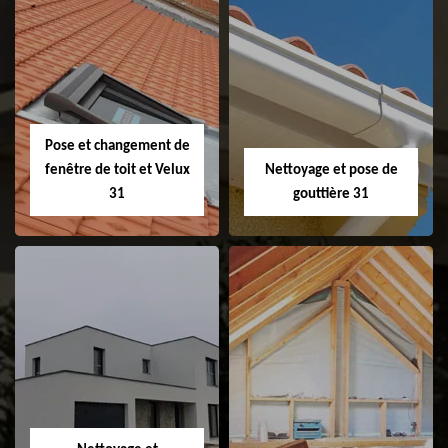
Couvreur 31
Etanchéité de
faitage et faitière
31
Pose et changement de
fenêtre de toit et Velux
Nettoyage et pose de
31
gouttière 31
Pose et
Nettoyage et pose
changement de
de gouttière 31
fenêtre de toit et
Velux 31