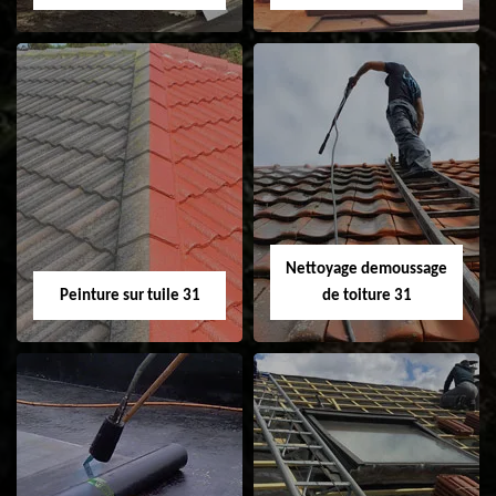
Nettoyage et
Isolation toiture 31
ravalement de
façade 31
Nettoyage demoussage
Peinture sur tuile 31
de toiture 31
Peinture sur tuile
Nettoyage
31
demoussage de