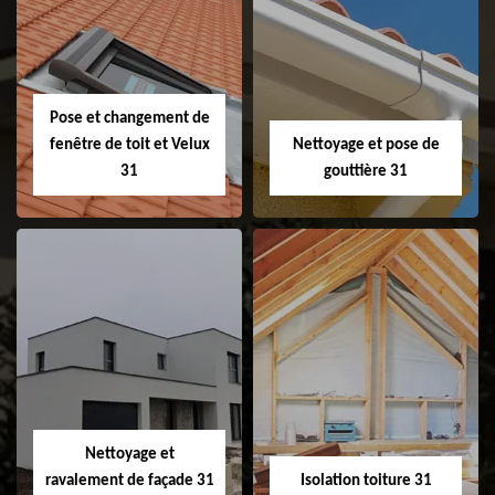
Couvreur 31
Etanchéité de
faitage et faitière
31
Pose et changement de
fenêtre de toit et Velux
Nettoyage et pose de
31
gouttière 31
Pose et
Nettoyage et pose
changement de
de gouttière 31
fenêtre de toit et
Velux 31
Nettoyage et
ravalement de façade 31
Isolation toiture 31