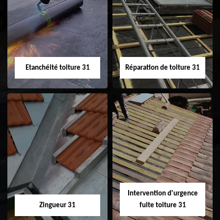
Peinture sur tuile
Nettoyage
31
demoussage de
toiture 31
Etanchéité toiture 31
Réparation de toiture 31
Etanchéité toiture
Réparation de
31
toiture 31
Intervention d'urgence
Zingueur 31
fuite toiture 31