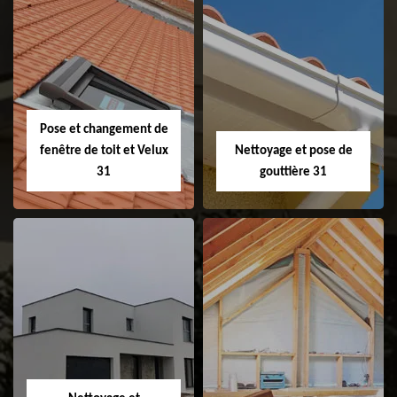
Couvreur 31
Etanchéité de
faitage et faitière
31
Pose et changement de
fenêtre de toit et Velux
Nettoyage et pose de
31
gouttière 31
Pose et
Nettoyage et pose
changement de
de gouttière 31
fenêtre de toit et
Velux 31