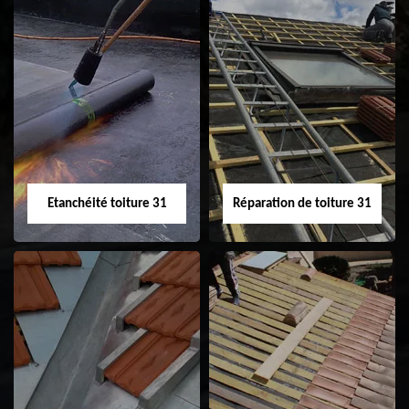
Peinture sur tuile
Nettoyage
31
demoussage de
toiture 31
Etanchéité toiture 31
Réparation de toiture 31
Etanchéité toiture
Réparation de
31
toiture 31