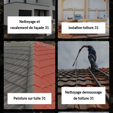
changement de
de gouttière 31
fenêtre de toit et
Velux 31
Nettoyage et
ravalement de façade 31
Isolation toiture 31
Nettoyage et
Isolation toiture 31
ravalement de
façade 31
Nettoyage demoussage
Peinture sur tuile 31
de toiture 31