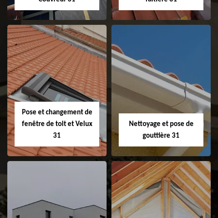
Couvreur 31
Etanchéité de
faitage et faitière
31
Pose et changement de
fenêtre de toit et Velux
Nettoyage et pose de
31
gouttière 31
Pose et
Nettoyage et pose