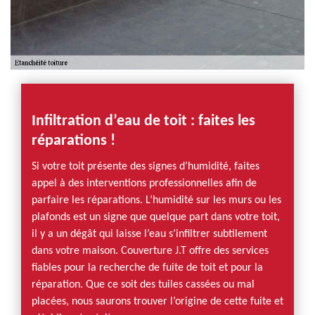
Infiltration d’eau de toit : faites les
réparations !
Si votre toit présente des signes d’humidité, faites
appel à des interventions professionnelles afin de
parfaire les réparations. L’humidité sur les murs ou les
plafonds est un signe que quelque part dans votre toit,
il y a un dégât qui laisse l’eau s’infiltrer subtilement
dans votre maison. Couverture J.T offre des services
fiables pour la recherche de fuite de toit et pour la
réparation. Que ce soit des tuiles cassées ou mal
placées, nous saurons trouver l’origine de cette fuite et