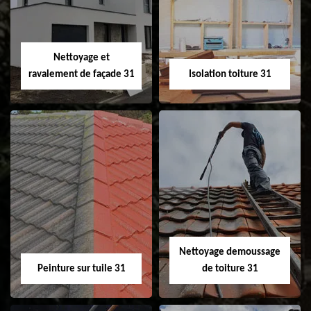
changement de
de gouttière 31
fenêtre de toit et
Velux 31
Nettoyage et
ravalement de façade 31
Isolation toiture 31
Nettoyage et
Isolation toiture 31
ravalement de
façade 31
Nettoyage demoussage
Peinture sur tuile 31
de toiture 31