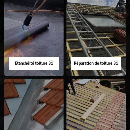
Peinture sur tuile
Nettoyage
31
demoussage de
toiture 31
Etanchéité toiture 31
Réparation de toiture 31
Etanchéité toiture
Réparation de
31
toiture 31