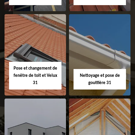
Couvreur 31
Etanchéité de
faitage et faitière
31
Pose et changement de
fenêtre de toit et Velux
Nettoyage et pose de
31
gouttière 31
Pose et
Nettoyage et pose