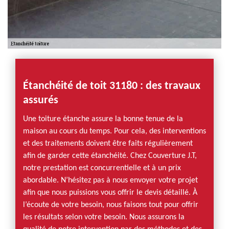
Étanchéité de toit 31180 : des travaux
assurés
Une toiture étanche assure la bonne tenue de la
maison au cours du temps. Pour cela, des interventions
et des traitements doivent être faits régulièrement
afin de garder cette étanchéité. Chez Couverture J.T,
notre prestation est concurrentielle et à un prix
abordable. N’hésitez pas à nous envoyer votre projet
afin que nous puissions vous offrir le devis détaillé. À
l’écoute de votre besoin, nous faisons tout pour offrir
les résultats selon votre besoin. Nous assurons la