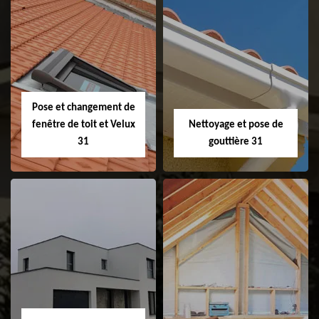
Couvreur 31
Etanchéité de
faitage et faitière
31
Pose et changement de
fenêtre de toit et Velux
Nettoyage et pose de
31
gouttière 31
Pose et
Nettoyage et pose
changement de
de gouttière 31
fenêtre de toit et
Velux 31