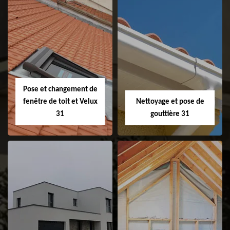
Couvreur 31
Etanchéité de
faitage et faitière
31
Pose et changement de
fenêtre de toit et Velux
Nettoyage et pose de
31
gouttière 31
Pose et
Nettoyage et pose
changement de
de gouttière 31
fenêtre de toit et