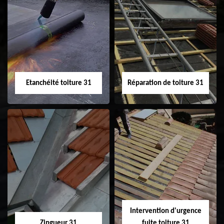
Peinture sur tuile
Nettoyage
31
demoussage de
toiture 31
Etanchéité toiture 31
Réparation de toiture 31
Etanchéité toiture
Réparation de
31
toiture 31
Intervention d'urgence
Zingueur 31
fuite toiture 31