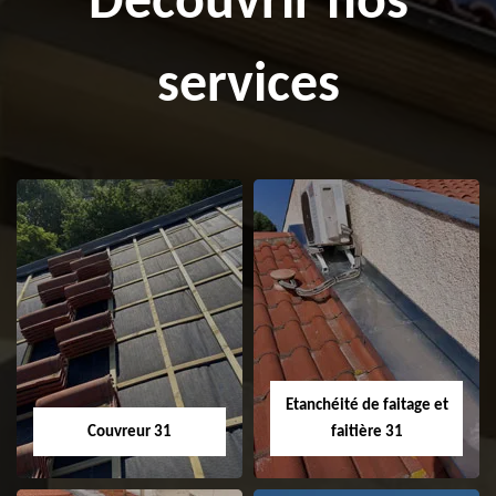
Découvrir nos
services
Etanchéité de faitage et
Couvreur 31
faitière 31