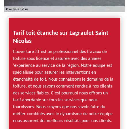
Tarif toit étanche sur Lagraulet Saint
Nicolas
Couverture J.T est un professionnel des travaux de
toiture sous licence et assurée avec des années
'expérience au service de la région. Notre équipe est
spécialisée pour assurer les interventions en
étanchéité de toit. Nous connaissons le domaine de la
toiture, et nous savons comment rendre à nos clients
des services fiables. C'est pourquoi nous offrons un
tarif abordable sur tous les services que nous
fournissons. Nous croyons que nos savoir-faire du
métier combinés avec le dynamisme de notre équipe
nous assurent de meilleurs résultats pour nos clients.