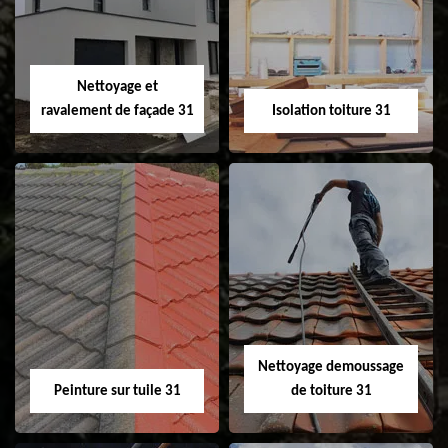
changement de
de gouttière 31
fenêtre de toit et
Velux 31
Nettoyage et
ravalement de façade 31
Isolation toiture 31
Nettoyage et
Isolation toiture 31
ravalement de
façade 31
Nettoyage demoussage
Peinture sur tuile 31
de toiture 31