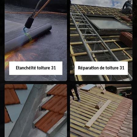
Peinture sur tuile
Nettoyage
31
demoussage de
toiture 31
Etanchéité toiture 31
Réparation de toiture 31
Etanchéité toiture
Réparation de
31
toiture 31