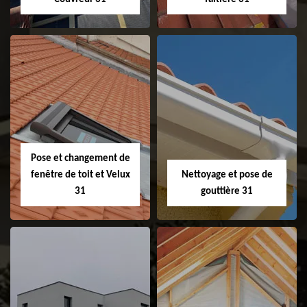
Couvreur 31
Etanchéité de
faitage et faitière
31
Pose et changement de
fenêtre de toit et Velux
Nettoyage et pose de
31
gouttière 31
Pose et
Nettoyage et pose