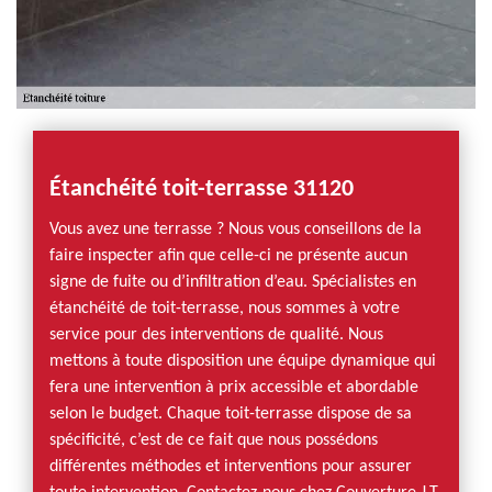
Étanchéité toit-terrasse 31120
Vous avez une terrasse ? Nous vous conseillons de la
faire inspecter afin que celle-ci ne présente aucun
signe de fuite ou d’infiltration d’eau. Spécialistes en
étanchéité de toit-terrasse, nous sommes à votre
service pour des interventions de qualité. Nous
mettons à toute disposition une équipe dynamique qui
fera une intervention à prix accessible et abordable
selon le budget. Chaque toit-terrasse dispose de sa
spécificité, c’est de ce fait que nous possédons
différentes méthodes et interventions pour assurer