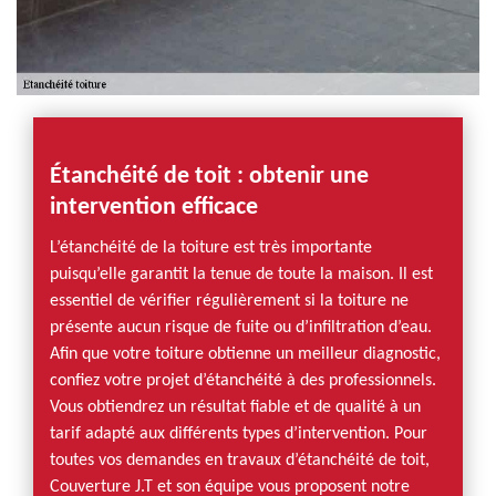
Étanchéité de toit : obtenir une
intervention efficace
L’étanchéité de la toiture est très importante
puisqu’elle garantit la tenue de toute la maison. Il est
essentiel de vérifier régulièrement si la toiture ne
présente aucun risque de fuite ou d’infiltration d’eau.
Afin que votre toiture obtienne un meilleur diagnostic,
confiez votre projet d’étanchéité à des professionnels.
Vous obtiendrez un résultat fiable et de qualité à un
tarif adapté aux différents types d’intervention. Pour
toutes vos demandes en travaux d’étanchéité de toit,
Couverture J.T et son équipe vous proposent notre