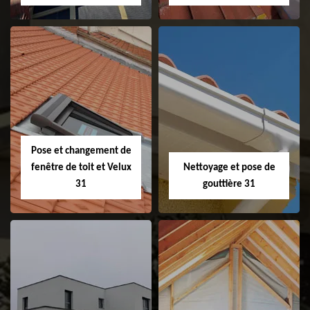
Couvreur 31
Etanchéité de
faitage et faitière
31
Pose et changement de
fenêtre de toit et Velux
Nettoyage et pose de
31
gouttière 31
Pose et
Nettoyage et pose
changement de
de gouttière 31