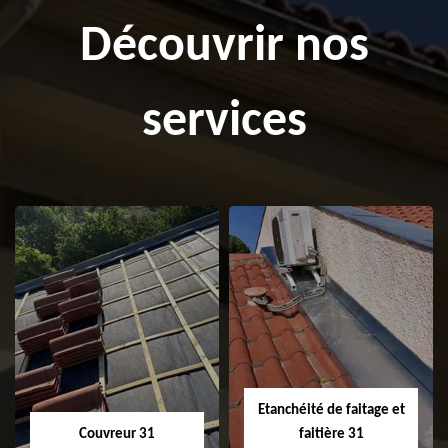
Découvrir nos
services
Etanchéité de faitage et
Couvreur 31
faitière 31