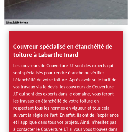
Couvreur spécialisé en étanchéité de
toiture à Labarthe Inard
Les couvreurs de Couverture J.T sont des experts qui
sont spécialisés pour rendre étanche ou vérifier
l’étanchéité de votre toiture. Après avoir su le tarif de
vos travaux via le devis, les couvreurs de Couverture
J.T qui sont des experts dans le domaine, vous feront
les travaux en étanchéité de votre toiture en
respectant tous les normes en vigueur et tous cela
suivant la règle de l’art. En effet, ils ont de l’expérience
et l’applique dans tous vos projets. Ainsi, n’hésitez pas
à contacter le Couverture J.T si vous vous trouvez dans