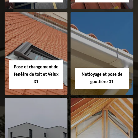
Couvreur 31
Etanchéité de
faitage et faitière
31
Pose et changement de
fenêtre de toit et Velux
Nettoyage et pose de
31
gouttière 31
Pose et
Nettoyage et pose
changement de
de gouttière 31