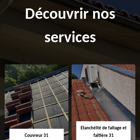
Découvrir nos
services
Etanchéité de faitage et
Couvreur 31
faitière 31