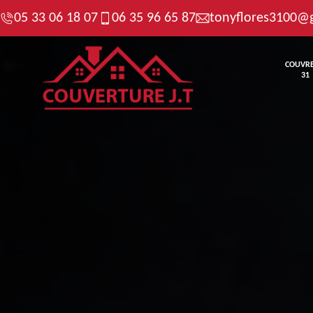
05 33 06 18 07
06 35 96 65 87
tonyflores3100@
COUVR
31