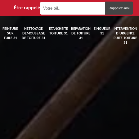
Être rappelé
PEINTURE
NETTOYAGE
ETANCHÉITÉ
RÉPARATION
ZINGUEUR
INTERVENTION
SUR
DEMOUSSAGE
TOITURE 31
DE TOITURE
31
D'URGENCE
TUILE 31
DE TOITURE 31
31
FUITE TOITURE
31