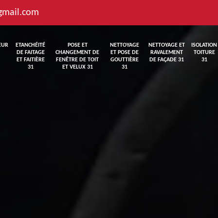
gmail.com
EUR
ETANCHÉITÉ
POSE ET
NETTOYAGE
NETTOYAGE ET
ISOLATION
DE FAITAGE
CHANGEMENT DE
ET POSE DE
RAVALEMENT
TOITURE
ET FAITIÈRE
FENÊTRE DE TOIT
GOUTTIÈRE
DE FAÇADE 31
31
31
ET VELUX 31
31