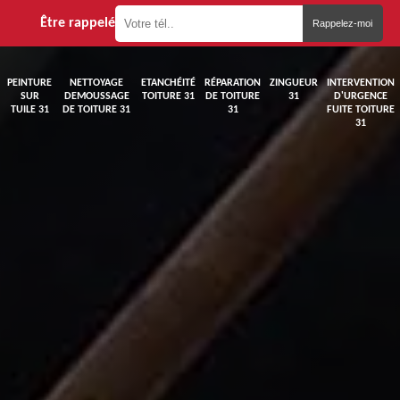
Être rappelé
PEINTURE
NETTOYAGE
ETANCHÉITÉ
RÉPARATION
ZINGUEUR
INTERVENTION
SUR
DEMOUSSAGE
TOITURE 31
DE TOITURE
31
D'URGENCE
TUILE 31
DE TOITURE 31
31
FUITE TOITURE
31