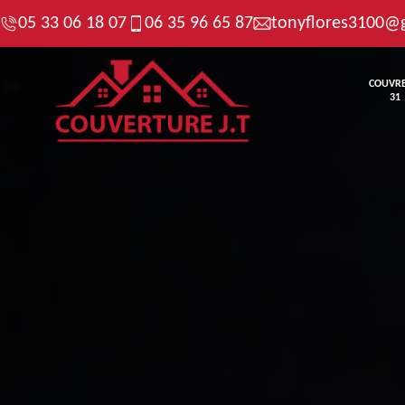
05 33 06 18 07
06 35 96 65 87
tonyflores3100@
COUVR
31