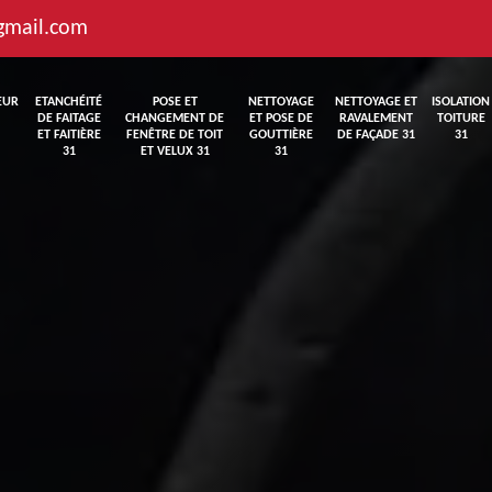
gmail.com
EUR
ETANCHÉITÉ
POSE ET
NETTOYAGE
NETTOYAGE ET
ISOLATION
DE FAITAGE
CHANGEMENT DE
ET POSE DE
RAVALEMENT
TOITURE
ET FAITIÈRE
FENÊTRE DE TOIT
GOUTTIÈRE
DE FAÇADE 31
31
31
ET VELUX 31
31