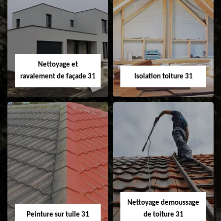
Pose et
Nettoyage et pose
changement de
de gouttière 31
fenêtre de toit et
Velux 31
Nettoyage et
ravalement de façade 31
Isolation toiture 31
Nettoyage et
Isolation toiture 31
ravalement de
façade 31
Nettoyage demoussage
Peinture sur tuile 31
de toiture 31