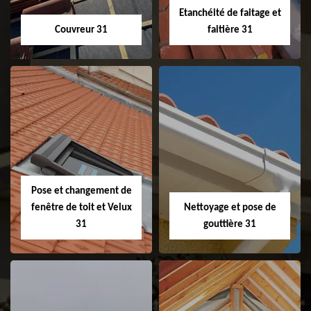
Etanchéité de faitage et
Couvreur 31
faitière 31
Couvreur 31
Etanchéité de
faitage et faitière
31
Pose et changement de
fenêtre de toit et Velux
Nettoyage et pose de
31
gouttière 31