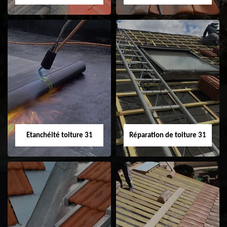
Peinture sur tuile
Nettoyage
31
demoussage de
toiture 31
Etanchéité toiture 31
Réparation de toiture 31
Etanchéité toiture
Réparation de
31
toiture 31