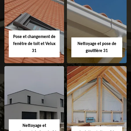
Couvreur 31
Etanchéité de
faitage et faitière
31
Pose et changement de
fenêtre de toit et Velux
Nettoyage et pose de
31
gouttière 31
Pose et
Nettoyage et pose
changement de
de gouttière 31
fenêtre de toit et
Velux 31
Nettoyage et