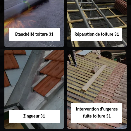
31
demoussage de
toiture 31
Etanchéité toiture 31
Réparation de toiture 31
Etanchéité toiture
Réparation de
31
toiture 31
Intervention d'urgence
Zingueur 31
fuite toiture 31