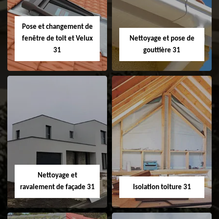
faitage et faitière
31
Pose et changement de
fenêtre de toit et Velux
Nettoyage et pose de
31
gouttière 31
Pose et
Nettoyage et pose
changement de
de gouttière 31
fenêtre de toit et
Velux 31
Nettoyage et
ravalement de façade 31
Isolation toiture 31