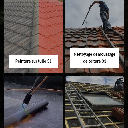
Nettoyage et
Isolation toiture 31
ravalement de
façade 31
Nettoyage demoussage
Peinture sur tuile 31
de toiture 31
Peinture sur tuile
Nettoyage
31
demoussage de
toiture 31